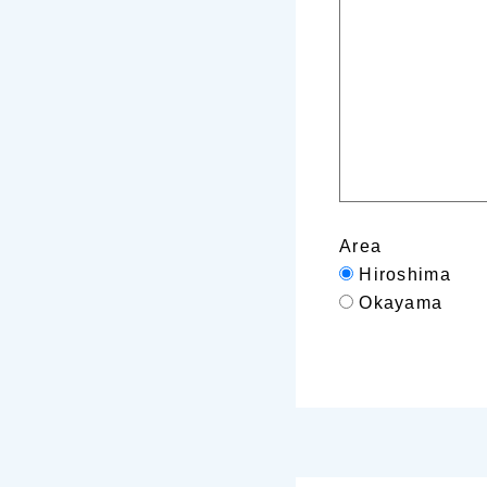
Area
Hiroshima
Okayama