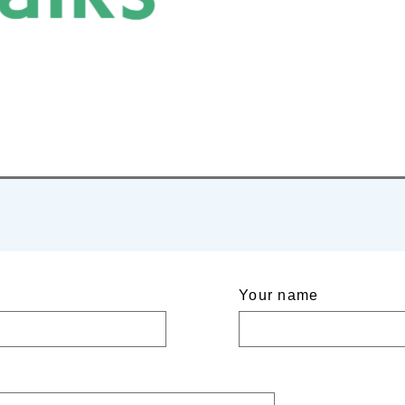
Your name