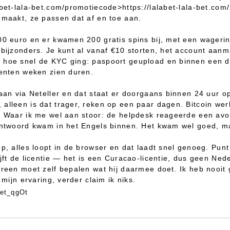
abet-lala-bet.com/promotiecode>https://lalabet-lala-bet.co
 maakt, ze passen dat af en toe aan.
00 euro en er kwamen 200 gratis spins bij, met een wageri
 bijzonders. Je kunt al vanaf €10 storten, het account aan
 hoe snel de KYC ging: paspoort geupload en binnen een d
tenten weken zien duren.
gaan via Neteller en dat staat er doorgaans binnen 24 uur o
alleen is dat trager, reken op een paar dagen. Bitcoin wer
. Waar ik me wel aan stoor: de helpdesk reageerde een avo
antwoord kwam in het Engels binnen. Het kwam wel goed, m
pp, alles loopt in de browser en dat laadt snel genoeg. Pun
jft de licentie — het is een Curacao-licentie, dus geen Ned
ereen moet zelf bepalen wat hij daarmee doet. Ik heb nooi
 mijn ervaring, verder claim ik niks.
bet_qgOt