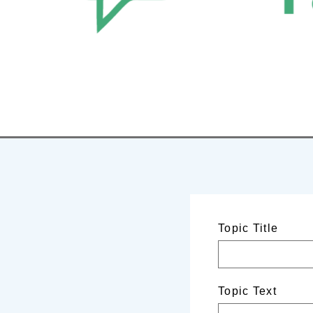
Topic Title
Topic Text