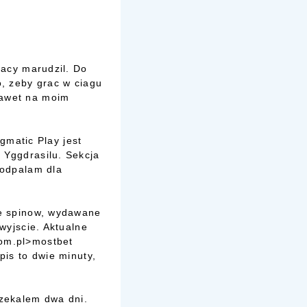
racy marudzil. Do
o, zeby grac w ciagu
nawet na moim
agmatic Play jest
 Yggdrasilu. Sekcja
 odpalam dla
ee spinow, wydawane
wyjscie. Aktualne
com.pl>mostbet
pis to dwie minuty,
czekalem dwa dni.