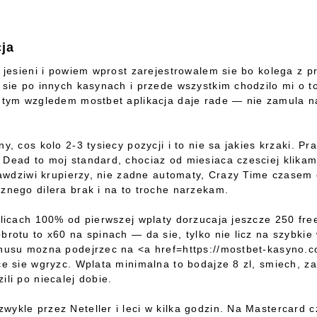
cja
j jesieni i powiem wprost zarejestrowalem sie bo kolega z p
 sie po innych kasynach i przede wszystkim chodzilo mi o t
d tym wzgledem mostbet aplikacja daje rade — nie zamula 
y, cos kolo 2-3 tysiecy pozycji i to nie sa jakies krzaki. Pr
Dead to moj standard, chociaz od miesiaca czesciej klikam
prawdziwi krupierzy, nie zadne automaty, Crazy Time czasem
znego dilera brak i na to troche narzekam.
olicach 100% od pierwszej wplaty dorzucaja jeszcze 250 fr
rotu to x60 na spinach — da sie, tylko nie licz na szybkie 
onusu mozna podejrzec na <a href=https://mostbet-kasyno.
ce sie wgryzc. Wplata minimalna to bodajze 8 zl, smiech, za
li po niecalej dobie.
ykle przez Neteller i leci w kilka godzin. Na Mastercard 